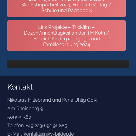
WorkshopArbeit 2024, Friedrich Verlag /
Schule und Pädagogik
Link Projekte – Trickfilm –
Dozent*innentätigkeit an der TH Köln /
Bereich Kinderpädagogik und
Familienbildung 2024
Kontakt
Nikolaus Hillebrand und Kyne Uhlig GbR
Am Rheinberg 9
50999 Köln
Telefon: +49 2236 92 91 885
E-Mail: kontakt@niky-bilder.de